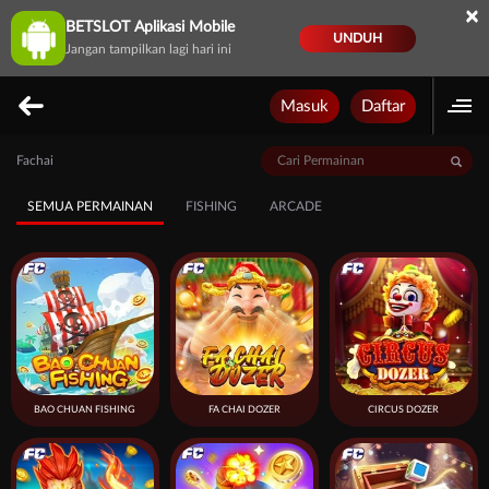
×
BETSLOT Aplikasi Mobile
UNDUH
Jangan tampilkan lagi hari ini
Masuk
Daftar
Fachai
SEMUA PERMAINAN
FISHING
ARCADE
BAO CHUAN FISHING
FA CHAI DOZER
CIRCUS DOZER