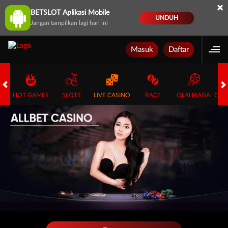
×
BETSLOT Aplikasi Mobile
UNDUH
Jangan tampilkan lagi hari ini
Masuk
Daftar
HOT GAMES
SLOTS
LIVE CASINO
RACE
OLAHRAGA
CRA