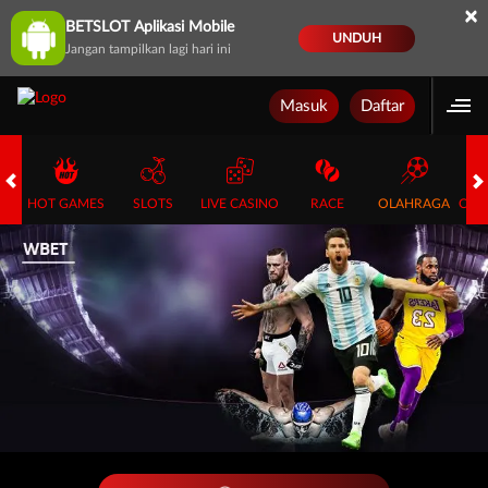
×
BETSLOT Aplikasi Mobile
UNDUH
Jangan tampilkan lagi hari ini
Masuk
Daftar
HOT GAMES
SLOTS
LIVE CASINO
RACE
OLAHRAGA
CRA