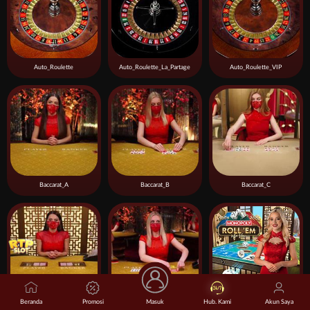
Auto_Roulette
Auto_Roulette_La_Partage
Auto_Roulette_VIP
Baccarat_A
Baccarat_B
Baccarat_C
Beranda
Promosi
Masuk
Hub. Kami
Akun Saya
Baccarat_Control_Squeeze
Baccarat_Squeeze
MONOPOLY Roll'em