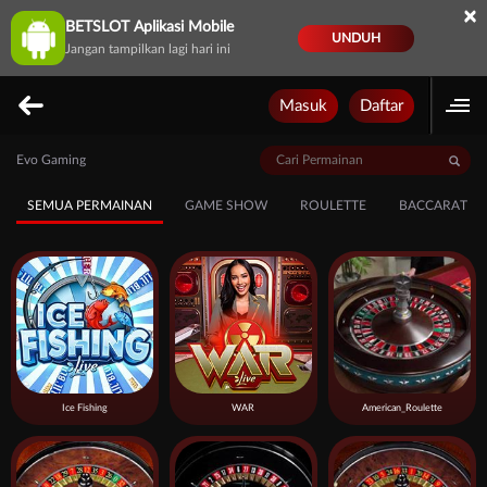
×
BETSLOT Aplikasi Mobile
UNDUH
Jangan tampilkan lagi hari ini
Masuk
Daftar
Evo Gaming
SEMUA PERMAINAN
GAME SHOW
ROULETTE
BACCARAT
Ice Fishing
WAR
American_Roulette