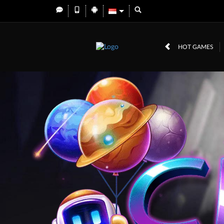
HOT GAMES