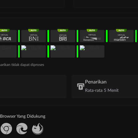
arikan tidak dapat diproses
Penarikan
Rata-rata 5 Menit
Browser Yang Didukung