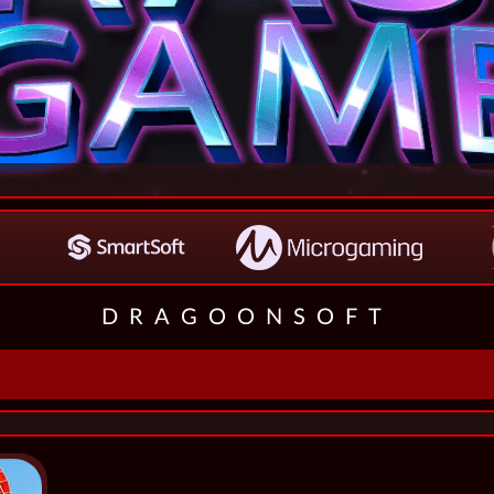
DRAGOONSOFT