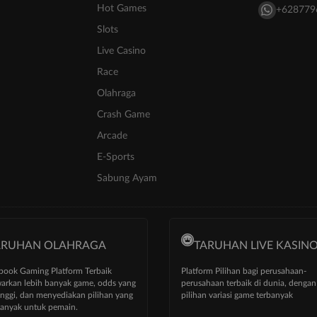
Hot Games
+628779
Slots
Live Casino
Race
Olahraga
Crash Game
Arcade
E-Sports
Sabung Ayam
ARUHAN OLAHRAGA
TARUHAN LIVE KASIN
book Gaming Platform Terbaik
Platform Pilihan bagi perusahaan-
rkan lebih banyak game, odds yang
perusahaan terbaik di dunia, dengan
tinggi, dan menyediakan pilihan yang
pilihan variasi game terbanyak
banyak untuk pemain.