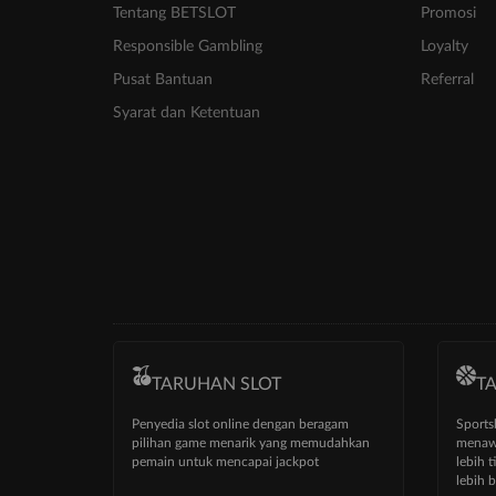
Tentang BETSLOT
Promosi
Responsible Gambling
Loyalty
Pusat Bantuan
Referral
Syarat dan Ketentuan
TARUHAN SLOT
T
Penyedia slot online dengan beragam
Sports
pilihan game menarik yang memudahkan
menawa
pemain untuk mencapai jackpot
lebih 
lebih 