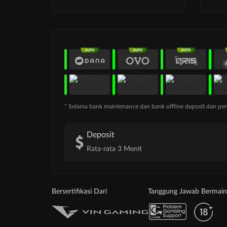
* Selama bank maintenance dan bank offline deposit dan pen
Deposit
Rata-rata 3 Menit
Bersertifikasi Dari
Tanggung Jawab Bermain