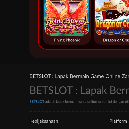
Flying Phoenix
Dragon or Cra
BETSLOT : Lapak Bermain Game Online Zam
BETSLOT : Lapak Ber
BETSLOT
adalah lapak bermain game online zaman ini dengan pil
Kebijaksanaan
Platform