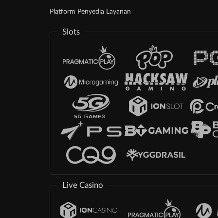
Platform Penyedia Layanan
Slots
Live Casino