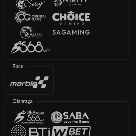
Race
Olahraga