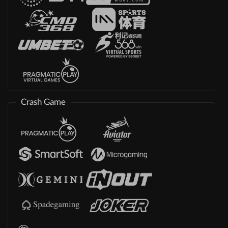
Crash Game