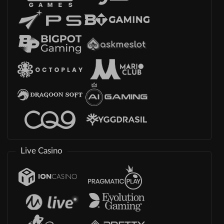
Live Casino