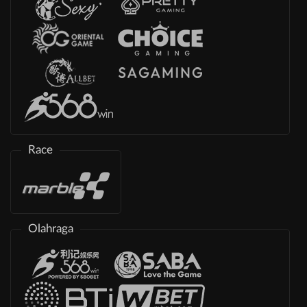
Race
Olahraga