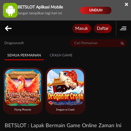
×
BETSLOT Aplikasi Mobile
UNDUH
Jangan tampilkan lagi hari ini
Masuk
Daftar
Dragoonsoft
SEMUA PERMAINAN
CRASH GAME
Flying Phoenix
Dragon or Crash
BETSLOT : Lapak Bermain Game Online Zaman Ini