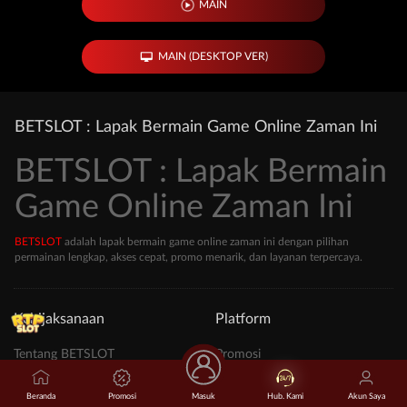
MAIN
MAIN (DESKTOP VER)
BETSLOT : Lapak Bermain Game Online Zaman Ini
BETSLOT : Lapak Bermain
Game Online Zaman Ini
BETSLOT
adalah lapak bermain game online zaman ini dengan pilihan
permainan lengkap, akses cepat, promo menarik, dan layanan terpercaya.
Kebijaksanaan
Platform
Tentang BETSLOT
Promosi
Responsible Gambling
Loyalty
Beranda
Promosi
Masuk
Hub. Kami
Akun Saya