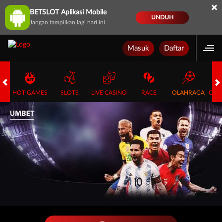
×
BETSLOT Aplikasi Mobile
UNDUH
Jangan tampilkan lagi hari ini
Masuk
Daftar
HOT GAMES
SLOTS
LIVE CASINO
RACE
OLAHRAGA
CRA