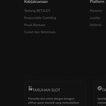
Kebijaksanaan
Platform
Tentang BETSLOT
Promosi
Responsible Gambling
Loyalty
Pusat Bantuan
Referral
Syarat dan Ketentuan
TARUHAN SLOT
T
Penyedia slot online dengan beragam
Sports
pilihan game menarik yang memudahkan
menawa