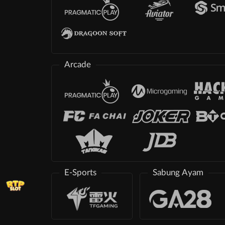
Arcade
E-Sports
Sabung Ayam