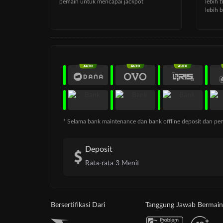
pemain untuk mencapai jackpot
lebih 
lebih 
* Selama bank maintenance dan bank offline deposit dan pen
Deposit
Rata-rata 3 Menit
Bersertifikasi Dari
Tanggung Jawab Bermain